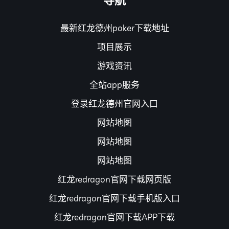
导航
最新红龙德州poker下载地址
项目展示
游戏资讯
全站app服务
登录红龙德州官网入口
网站地图
网站地图
网站地图
红龙redragon官网下载网页版
红龙redragon官网下载手机版入口
红龙redragon官网下载APP下载