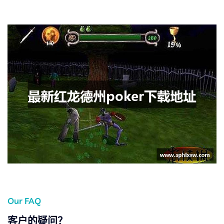
Our FAQ
客户的疑问？