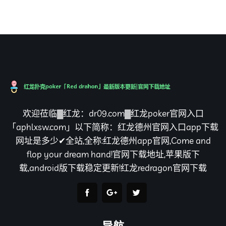
欢迎莅临▓红龙：dr09.com▓红龙poker官网入口
「aphlxsw.com」以下简称：红龙德州官网入口app下载
网址是多少✔全站,全称:红龙德州app官网,Come and
flop your dream hand!官网下载地址,苹果版下
载,android版下载稳定更新!红龙redragon官网下载