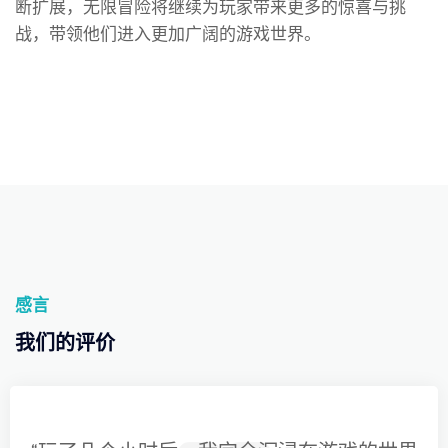
断扩展，无限冒险将继续为玩家带来更多的惊喜与挑
战，带领他们进入更加广阔的游戏世界。
感言
我们的评价