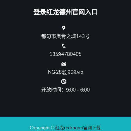
登录红龙德州官网入口
都匀市奥膏之城143号
13594780405
NG·28@j909.vip
开放时间：9:00 - 6:00
Copyright ©
红龙redragon官网下载
.