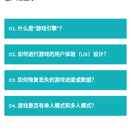
01. 什么是“游戏引擎”？
02. 如何进行游戏的用户体验（UX）设计？
03. 如何恢复丢失的游戏进度或数据？
04. 游戏是否有单人模式和多人模式？