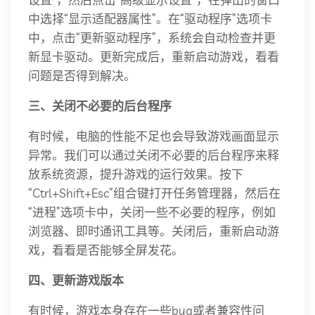
中选择“显示适配器属性”。在“驱动程序”选项卡
中，点击“更新驱动程序”，系统会自动检查并更
新显卡驱动。更新完成后，重新启动游戏，看看
问题是否得到解决。
三、关闭不必要的后台程序
有时候，电脑的性能不足也会导致游戏画面显示
异常。我们可以通过关闭不必要的后台程序来释
放系统资源，提升游戏的运行效果。按下
“Ctrl+Shift+Esc”组合键打开任务管理器，然后在
“进程”选项卡中，关闭一些不必要的程序，例如
浏览器、即时通讯工具等。关闭后，重新启动游
戏，看看是否能够全屏发花。
四、更新游戏版本
有时候，游戏本身存在一些bug或者兼容性问