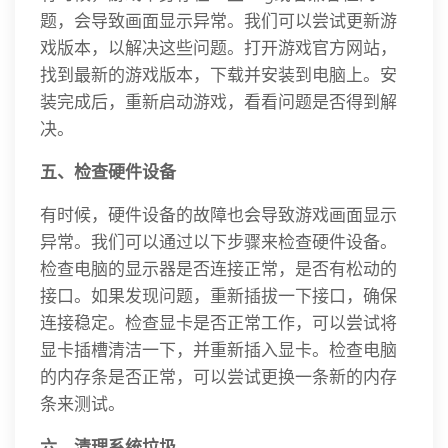
题，会导致画面显示异常。我们可以尝试更新游
戏版本，以解决这些问题。打开游戏官方网站，
找到最新的游戏版本，下载并安装到电脑上。安
装完成后，重新启动游戏，看看问题是否得到解
决。
五、检查硬件设备
有时候，硬件设备的故障也会导致游戏画面显示
异常。我们可以通过以下步骤来检查硬件设备。
检查电脑的显示器是否连接正常，是否有松动的
接口。如果发现问题，重新插拔一下接口，确保
连接稳定。检查显卡是否正常工作，可以尝试将
显卡插槽清洁一下，并重新插入显卡。检查电脑
的内存条是否正常，可以尝试更换一条新的内存
条来测试。
六、清理系统垃圾