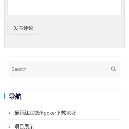
发表评论
导航
最新红龙德州poker下载地址
项目展示