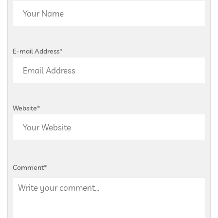
E-mail Address
*
Website
*
Comment
*