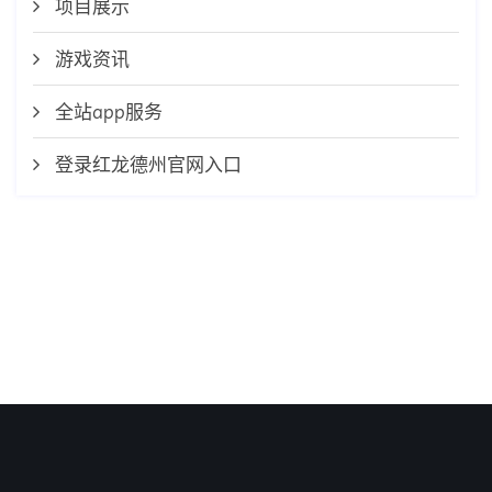
项目展示
游戏资讯
全站app服务
登录红龙德州官网入口