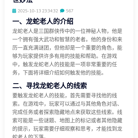
2025-10-13 23:34:32
567
一、龙蛇老人的介绍
龙蛇老人是三国群侠传中的一位神秘人物，他是
一个拥有强大武功和智慧的老者。他的身份和来
历一直充满谜团，但他却是一个重要的角色，能
够为玩家提供许多有用的技能和帮助。在游戏
中，触发龙蛇老人的技能是一项非常重要的任
务，下面将详细介绍如何触发他的技能。
二、寻找龙蛇老人的线索
要触发龙蛇老人的技能，首先需要寻找他的线
索。在游戏中，玩家可以通过与其他角色对话、
完成任务或者探索隐藏地点来获取这些线索。线
索可能是一些谜题、地图上的标记或者其他隐藏
的提示，玩家需要仔细观察和思考，才能找到龙
蛇老人的下落。