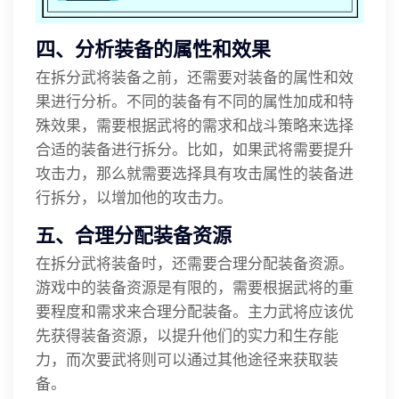
四、分析装备的属性和效果
在拆分武将装备之前，还需要对装备的属性和效
果进行分析。不同的装备有不同的属性加成和特
殊效果，需要根据武将的需求和战斗策略来选择
合适的装备进行拆分。比如，如果武将需要提升
攻击力，那么就需要选择具有攻击属性的装备进
行拆分，以增加他的攻击力。
五、合理分配装备资源
在拆分武将装备时，还需要合理分配装备资源。
游戏中的装备资源是有限的，需要根据武将的重
要程度和需求来合理分配装备。主力武将应该优
先获得装备资源，以提升他们的实力和生存能
力，而次要武将则可以通过其他途径来获取装
备。