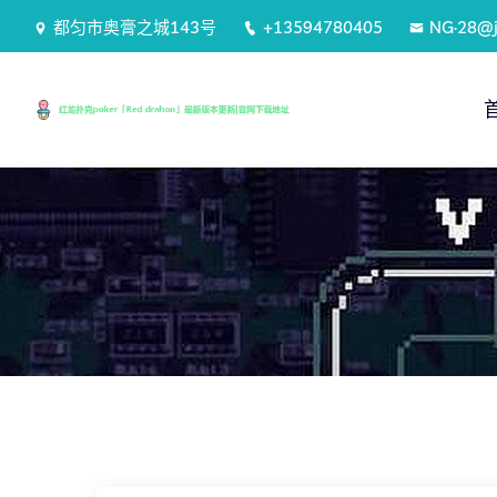
都匀市奥膏之城143号
+13594780405
NG·28@j