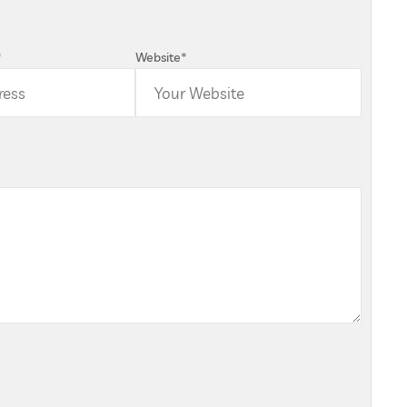
*
Website
*