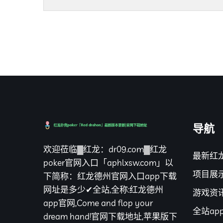
导航
欢迎莅临▓红龙：dr09.com▓红龙
最新红龙
poker官网入口「aphlxsw.com」以
项目展
下简称：红龙德州官网入口app下载
网址是多少✔全站,全称:红龙德州
游戏资
app官网,Come and flop your
全站ap
dream hand!官网下载地址,苹果版下