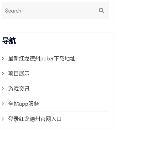
导航
最新红龙德州poker下载地址
项目展示
游戏资讯
全站app服务
登录红龙德州官网入口