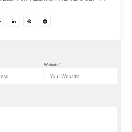
*
Website
*