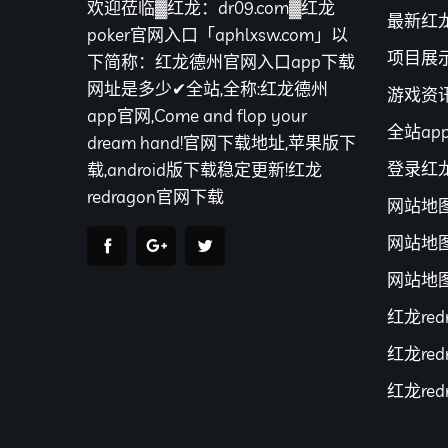
欢迎莅临▓红龙：dr09.com▓红龙
最新红龙
poker官网入口「aphlxsw.com」以
项目展
下简称：红龙德州官网入口app下载
网址是多少✔全站,全称:红龙德州
游戏资
app官网,Come and flop your
全站ap
dream hand!官网下载地址,苹果版下
登录红
载,android版下载稳定更新!红龙
redragon官网下载
网站地
网站地
网站地
红龙re
红龙re
红龙re