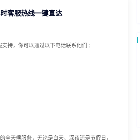
小时客服热线一键直达
服支持，你可以通过以下电话联系他们 ：
的全天候服务，无论是白天、深夜还是节假日，