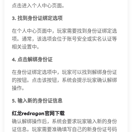
点击进入个人中心页面。
3. 找到身份证绑定选项
在个人中心页面中，玩家需要找到身份证绑定选
项。通常，该选项会位于账号安全或实名认证等
相关设置中。
4. 点击解绑身份证
在身份证绑定选项中，玩家可以找到解绑身份证
的按钮。点击该按钮，系统会提示玩家确认解绑
操作。
5. 输入新的身份证信息
红龙redragon官网下载
确认解绑操作后，系统会要求玩家输入新的身份
证信息。玩家需要准确填写自己的新身份证号码