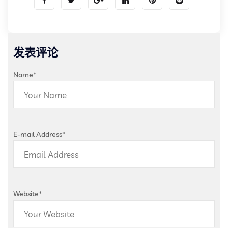
发表评论
Name
*
E-mail Address
*
Website
*