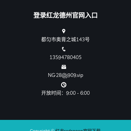
登录红龙德州官网入口
都匀市奥膏之城143号
13594780405
NG·28@j909.vip
开放时间：9:00 - 6:00
Copyright ©
红龙redragon官网下载
.