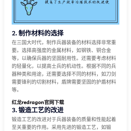
2. 制作材料的选择
在三国大时代，制作兵器装备的材料选择非常重
要。选择高强度的金属材料，如钢铁、铜合金
等，以确保兵器的坚固耐用性。还需要考虑材料
的轻量化，以提高士兵的机动性。根据不同的兵
器种类和用途，还需要选择不同的材料，如刀剑
需要锋利的切割材料，盾牌需要坚固的护盾材料
等。
红龙redragon官网下载
3. 锻造工艺的改进
锻造工艺的改进对于兵器装备的质量和性能起着
至关重要的作用。采用先进的锻造工艺，如锻