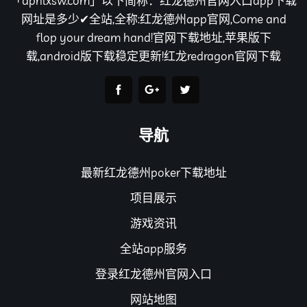
「aphlxsw.com」以下简称：红龙德州官网入口app下载
网址是多少✔全站,全称:红龙德州app官网,Come and
flop your dream hand!官网下载地址,苹果版下
载,android版下载稳定更新!红龙redragon官网下载
导航
最新红龙德州poker下载地址
项目展示
游戏资讯
全站app服务
登录红龙德州官网入口
网站地图