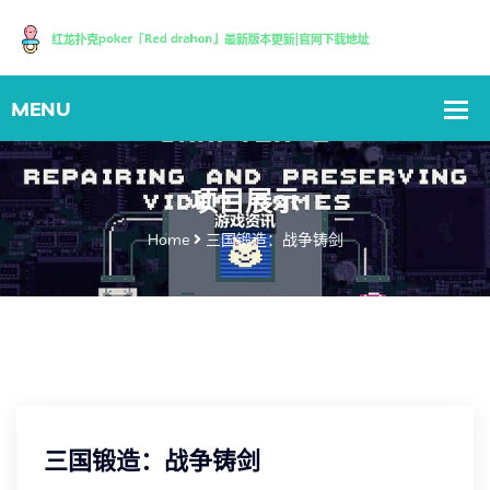
项目展示
Home
三国锻造：战争铸剑
三国锻造：战争铸剑