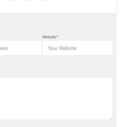
*
Website
*