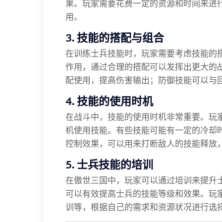
果。玩家需要花费一定的资源和时间来进
用。
3. 技能的搭配与组合
在训练士兵技能时，玩家需要考虑技能的
作用，通过合理的搭配可以发挥出更大的
配使用，提高伤害输出；防御技能可以与
4. 技能的使用时机
在战斗中，技能的使用时机非常重要。玩
机使用技能。有些技能可能有一定的冷却
控制效果，可以用来打断敌人的技能释放
5. 士兵技能的培训
在傲世三国中，玩家可以通过培训来提升
可以有效提高士兵的技能等级和效果。玩
训等，根据自己的需求和资源状况进行选