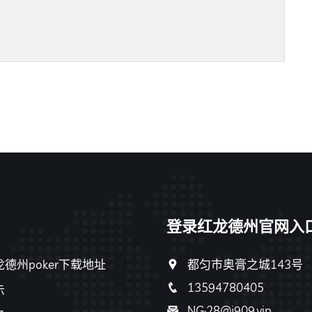
登录红龙德州官网入
德州poker下载地址
都匀市奥膏之城143号
13594780405
示
NG·28@j909.vip