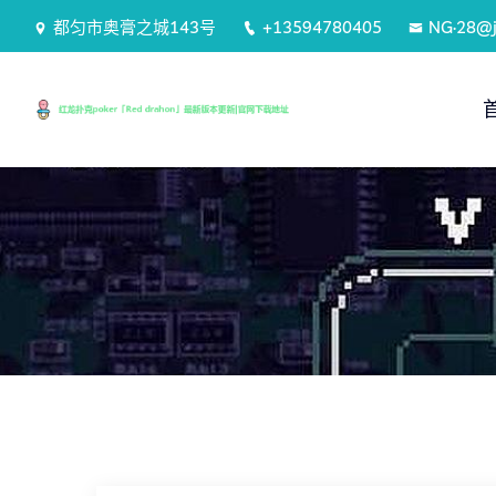
都匀市奥膏之城143号
+13594780405
NG·28@j