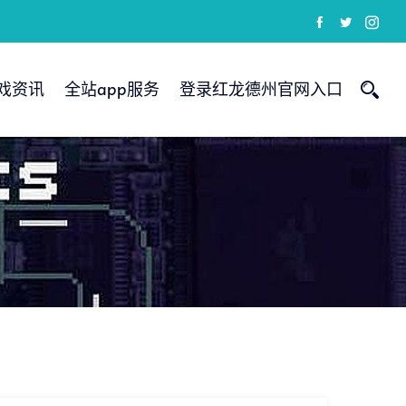
戏资讯
全站app服务
登录红龙德州官网入口