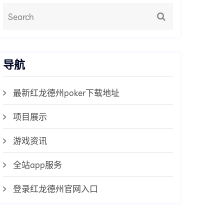
导航
最新红龙德州poker下载地址
项目展示
游戏资讯
全站app服务
登录红龙德州官网入口