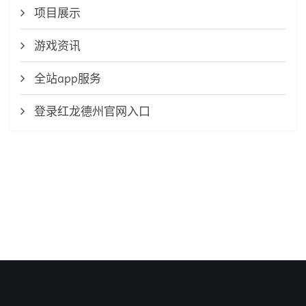
项目展示
游戏资讯
全站app服务
登录红龙德州官网入口