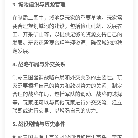
3. 城池建设与资源管理
在制霸三国中，城池是玩家的重要基地。玩家需
要合理规划城池的建设，包括修建建筑、发展农
田、开采矿山等，以提供足够的资源支持自己的
发展。玩家还需要合理管理资源，确保城池的稳
定发展。
4. 战略布局与外交关系
制霸三国强调战略布局和外交关系的重要性。玩
家需要根据自己的势力和敌对势力的关系，制定
合理的战略布局，包括军队的调动、战略的选择
等。玩家还可以与其他玩家进行外交交流，建立
联盟或进行交易，以增强自己的实力。
5. 战役剧情与历史事件
制霸三国中有丰富的战役剧情和历史事件，玩家